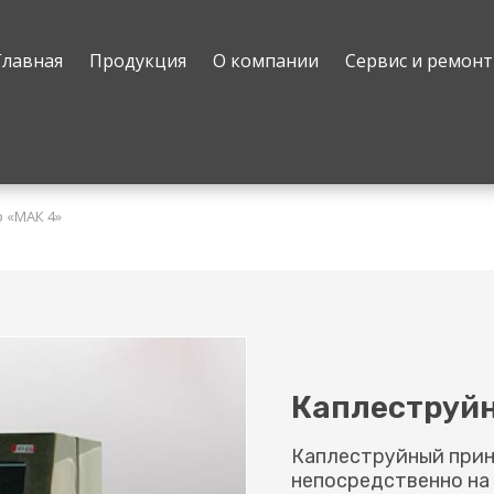
Главная
Продукция
О компании
Сервис и ремонт
 «МАК 4»
Каплеструй
Каплеструйный прин
непосредственно на 