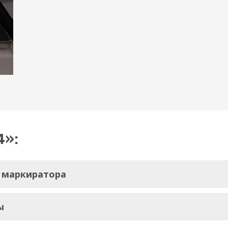
4»:
 маркиратора
ы